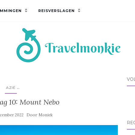
EMMINGEN
REISVERSLAGEN
VO
...
AZIË
dag 10: Mount Nebo
Door
ecember 2022
Moniek
RE