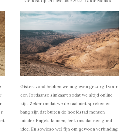
Gepost op
Door
24 november 2022
Moniek
e
Gisteravond hebben we nog even gezorgd voor
r
een Jordaanse simkaart zodat we altijd online
r
zijn. Zeker omdat we de taal niet spreken en
r.
bang zijn dat buiten de hoofdstad mensen
met
minder Engels kunnen, leek ons dat een goed
idee. En sowieso wel fijn om gewoon verbinding